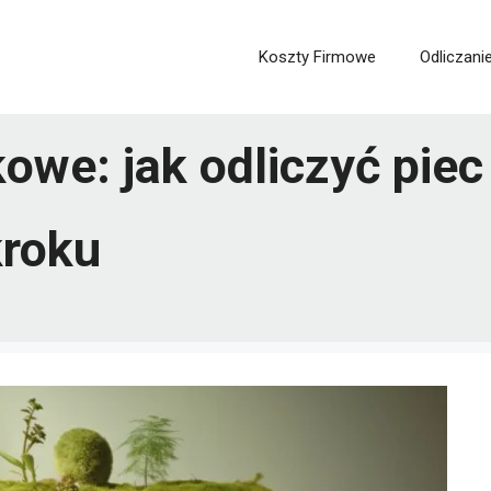
Koszty Firmowe
Odliczani
we: jak odliczyć piec
kroku