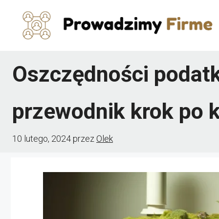
Przejdź
do
treści
Oszczędności podatko
przewodnik krok po 
10 lutego, 2024
przez
Olek