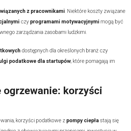
związanych z pracownikami
. Niektóre koszty związane
cjalnymi
czy
programami motywacyjnymi
mogą być
ywnego zarządzania zasobami ludzkimi.
atkowych
dostępnych dla określonych branż czy
ulgi podatkowe dla startupów
, które pomagają im
 ogrzewanie: korzyści
ewania, korzyści podatkowe z
pompy ciepła
stają się
 Zgodnie z obowiązującymi przepisami, inwestycja w