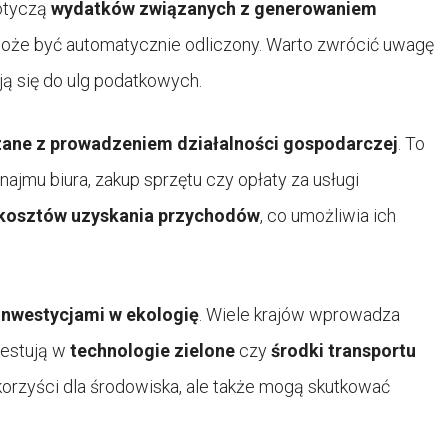
dotyczą
wydatków związanych z generowaniem
 może być automatycznie odliczony. Warto zwrócić uwagę
kują się do ulg podatkowych.
zane z prowadzeniem działalności gospodarczej
. To
jmu biura, zakup sprzętu czy opłaty za usługi
kosztów uzyskania przychodów
, co umożliwia ich
inwestycjami w ekologię
. Wiele krajów wprowadza
westują w
technologie zielone
czy
środki transportu
ą korzyści dla środowiska, ale także mogą skutkować