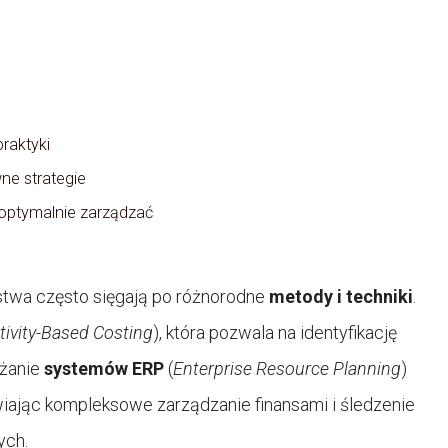
praktyki
ne strategie
e optymalnie zarządzać
stwa często sięgają po różnorodne
metody i techniki
.
tivity-Based Costing
), która pozwala na identyfikację
ażanie
systemów ERP
(
Enterprise Resource Planning
)
wiając kompleksowe zarządzanie finansami i śledzenie
ych.