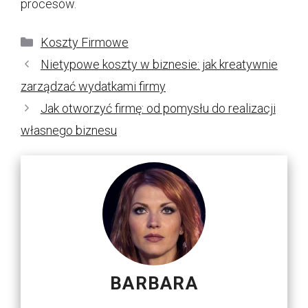
procesów.
Kategorie
Koszty Firmowe
Nietypowe koszty w biznesie: jak kreatywnie
zarządzać wydatkami firmy
Jak otworzyć firmę: od pomysłu do realizacji
własnego biznesu
BARBARA