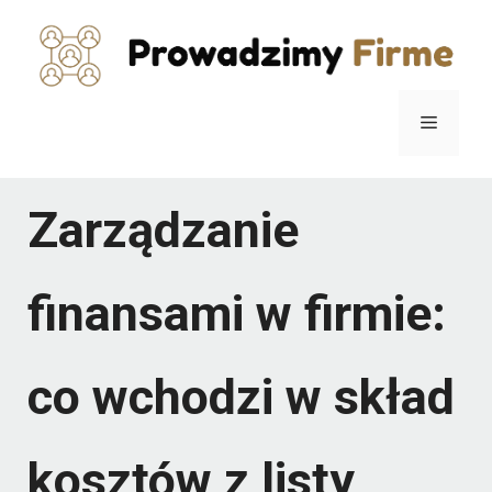
Przejdź
do
treści
Menu
Zarządzanie
finansami w firmie:
co wchodzi w skład
kosztów z listy