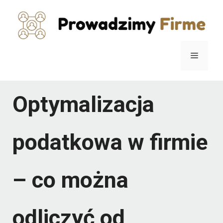
Przejdź
do
treści
Menu
Optymalizacja
podatkowa w firmie
– co można
odliczyć od