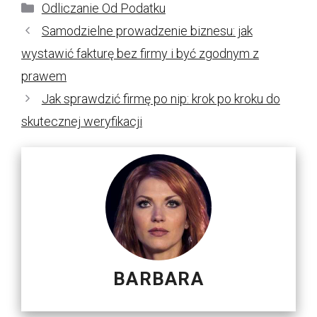
Kategorie
Odliczanie Od Podatku
Samodzielne prowadzenie biznesu: jak
wystawić fakturę bez firmy i być zgodnym z
prawem
Jak sprawdzić firmę po nip: krok po kroku do
skutecznej weryfikacji
BARBARA