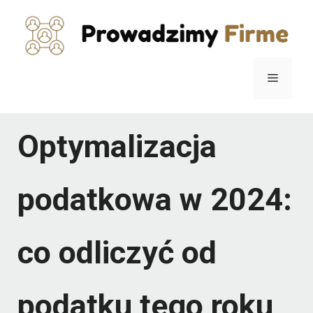
Przejdź
do
treści
Menu
Optymalizacja
podatkowa w 2024:
co odliczyć od
podatku tego roku