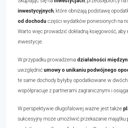
Skupiając się na
inwestycjach
, przedsiębiorcy n
inwestycyjnych
, które obniżają podstawę opodat
od dochodu
części wydatków poniesionych na n
Warto więc prowadzić dokładną księgowość, aby 
inwestycje.
W przypadku prowadzenia
działalności między
uwzględnić
umowy o unikaniu podwójnego opo
te same dochody byłyby opodatkowane w dwóch kra
współpracuje z partnerami zagranicznymi i osiąga
W perspektywie długofalowej ważne jest także
p
sukcesyjny może umożliwić przekazanie majątku 