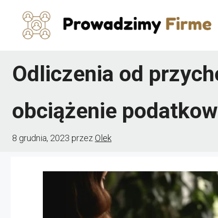
Przejdź
do
treści
Odliczenia od przych
obciążenie podatko
8 grudnia, 2023
przez
Olek