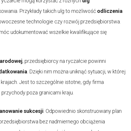
a ryczałcie mogą korzystać z różnych
ulg
kowania. Przykłady takich ulg to możliwość
odliczenia
owoczesne technologie czy rozwój przedsiębiorstwa.
móc udokumentować wszelkie kwalifikujące się
narodowej
, przedsiębiorcy na ryczałcie powinni
datkowania
. Dzięki nim można uniknąć sytuacji, w której
jach. Jest to szczególnie istotne, gdy firma
 przychody poza granicami kraju.
lanowanie sukcesji
. Odpowiednio skonstruowany plan
przedsiębiorstwa bez nadmiernego obciążenia