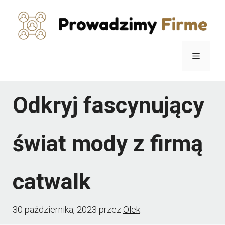
Przejdź
do
treści
Menu
Odkryj fascynujący
świat mody z firmą
catwalk
30 października, 2023
przez
Olek