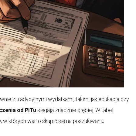
ównie z tradycyjnymi wydatkami, takimi jak edukacja czy
czenia od PITu
sięgają znacznie głębiej. W tabeli
 w których warto skupić się na poszukiwaniu