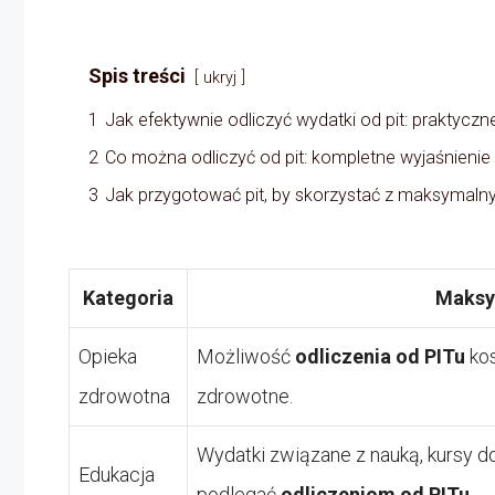
Spis treści
ukryj
1
Jak efektywnie odliczyć wydatki od pit: praktycz
2
Co można odliczyć od pit: kompletne wyjaśnienie
3
Jak przygotować pit, by skorzystać z maksymaln
Kategoria
Maks
Opieka
Możliwość
odliczenia od PITu
kos
zdrowotna
zdrowotne.
Wydatki związane z nauką, kursy 
Edukacja
podlegać
odliczeniom od PITu
.