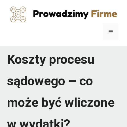
Przejdź
do
treści
Menu
Koszty procesu
sądowego – co
może być wliczone
w wydatki?