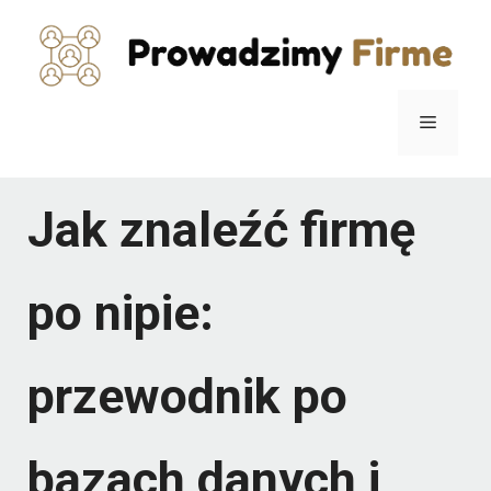
Przejdź
do
treści
Menu
Jak znaleźć firmę
po nipie:
przewodnik po
bazach danych i