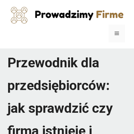
Przejdź
do
treści
Menu
Przewodnik dla
przedsiębiorców:
jak sprawdzić czy
firma istnieje i