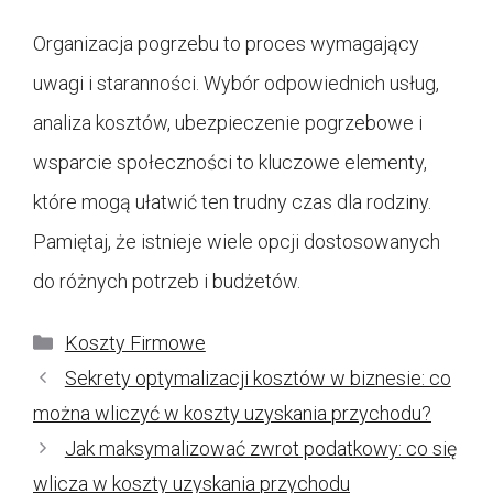
Organizacja pogrzebu to proces wymagający
uwagi i staranności. Wybór odpowiednich usług,
analiza kosztów, ubezpieczenie pogrzebowe i
wsparcie społeczności to kluczowe elementy,
które mogą ułatwić ten trudny czas dla rodziny.
Pamiętaj, że istnieje wiele opcji dostosowanych
do różnych potrzeb i budżetów.
Kategorie
Koszty Firmowe
Sekrety optymalizacji kosztów w biznesie: co
można wliczyć w koszty uzyskania przychodu?
Jak maksymalizować zwrot podatkowy: co się
wlicza w koszty uzyskania przychodu