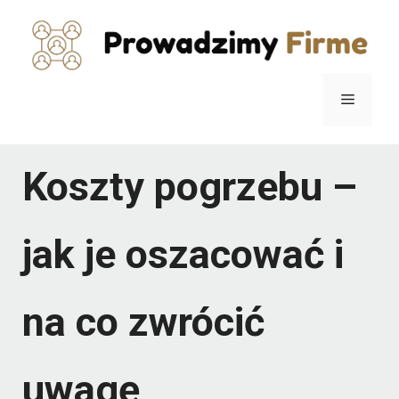
Przejdź
do
treści
Menu
Koszty pogrzebu –
jak je oszacować i
na co zwrócić
uwagę