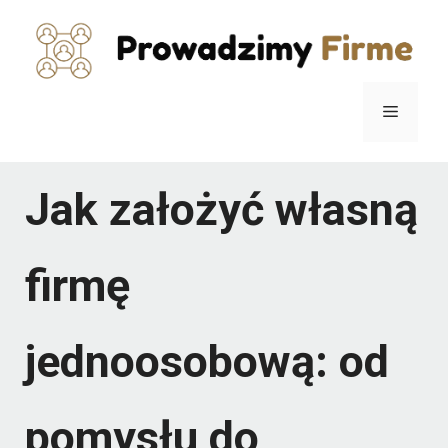
Przejdź
do
treści
Menu
Jak założyć własną
firmę
jednoosobową: od
pomysłu do