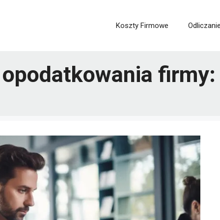
Koszty Firmowe
Odliczani
 opodatkowania firmy: