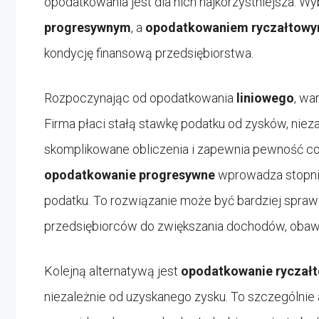
opodatkowania jest dla nich najkorzystniejsza. W
progresywnym
, a
opodatkowaniem ryczałtow
kondycję finansową przedsiębiorstwa.
Rozpoczynając od opodatkowania
liniowego
, wa
Firma płaci stałą stawkę podatku od zysków, nieza
skomplikowane obliczenia i zapewnia pewność co 
opodatkowanie progresywne
wprowadza stopnio
podatku. To rozwiązanie może być bardziej spraw
przedsiębiorców do zwiększania dochodów, obaw
Kolejną alternatywą jest
opodatkowanie ryczał
niezależnie od uzyskanego zysku. To szczególnie a