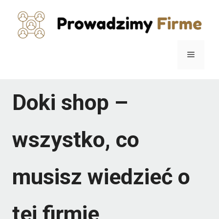
Przejdź
do
treści
Menu
Doki shop –
wszystko, co
musisz wiedzieć o
tej firmie