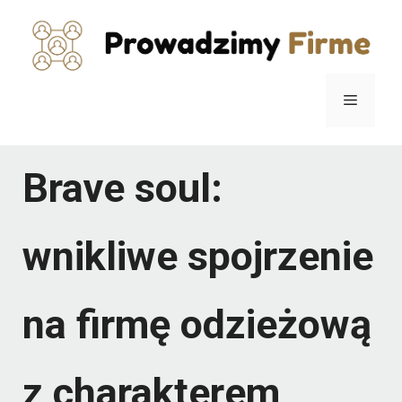
Przejdź
do
treści
Menu
Brave soul:
wnikliwe spojrzenie
na firmę odzieżową
z charakterem